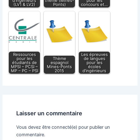
d’ingénieurs
thème (Mines-
pour les
(LV1 & LV2)
Ponts)
concours et…
Ressources
Les épreuves
pour les
Thème
de langues
étudiants de
espagnol
pour les
MPSI – PCSI –
Mines-Ponts
écoles
MP – PC – PSI
2015
d’ingénieurs
Laisser un commentaire
Vous devez être connecté(e) pour publier un
commentaire.