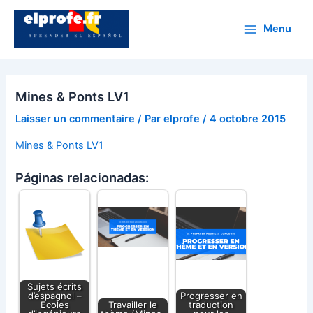
Aller
au
Menu
Main
contenu
Menu
Mines & Ponts LV1
Laisser un commentaire
/ Par
elprofe
/
4 octobre 2015
Mines & Ponts LV1
Páginas relacionadas:
Sujets écrits
d’espagnol –
Progresser en
Ecoles
Travailler le
traduction