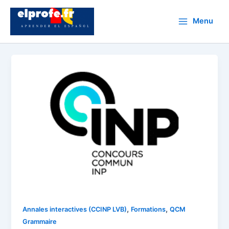
Aller
au
Menu
Main
contenu
Menu
,
,
Annales interactives (CCINP LVB)
Formations
QCM
Grammaire