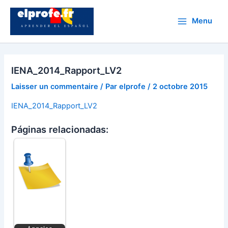
Aller
au
Menu
Main
contenu
Menu
IENA_2014_Rapport_LV2
Laisser un commentaire
/ Par
elprofe
/
2 octobre 2015
IENA_2014_Rapport_LV2
Páginas relacionadas: