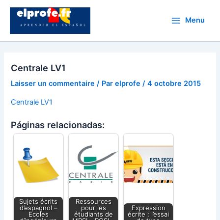
Aller
au
Menu
Main
contenu
Menu
Centrale LV1
Laisser un commentaire
/ Par
elprofe
/
4 octobre 2015
Centrale LV1
Páginas relacionadas:
Sujets écrits
Ressources
d’espagnol –
pour les
Expression
Ecoles
étudiants de
écrite : l’essai