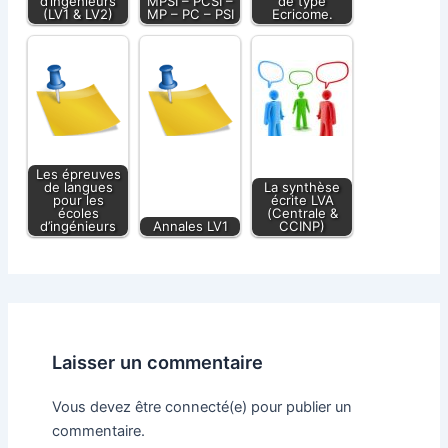
d’ingénieurs
MPSI – PCSI –
de type
(LV1 & LV2)
MP – PC – PSI
Ecricome.
Les épreuves
de langues
La synthèse
pour les
écrite LVA
écoles
(Centrale &
d’ingénieurs
Annales LV1
CCINP)
Laisser un commentaire
Vous devez être connecté(e) pour publier un
commentaire.