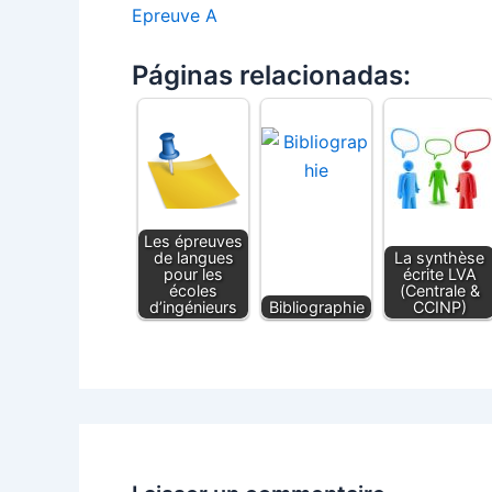
Epreuve A
Páginas relacionadas:
Les épreuves
de langues
La synthèse
pour les
écrite LVA
écoles
(Centrale &
d’ingénieurs
Bibliographie
CCINP)