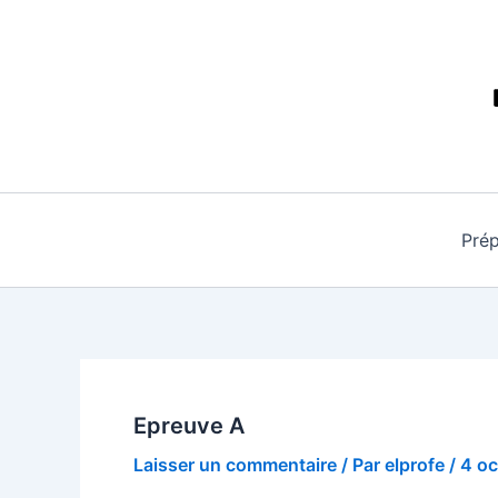
Aller
au
contenu
Pré
Epreuve A
Laisser un commentaire
/ Par
elprofe
/
4 oc