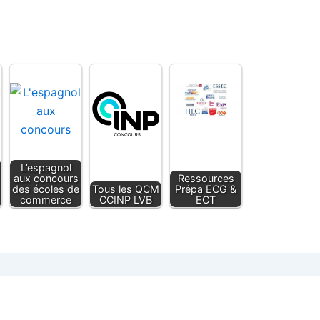
L’espagnol
aux concours
Ressources
des écoles de
Tous les QCM
Prépa ECG &
commerce
CCINP LVB
ECT